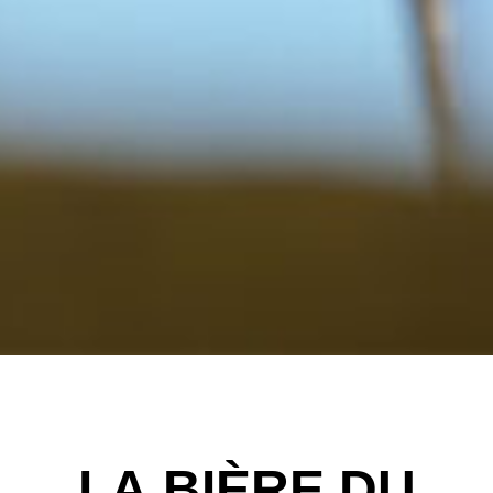
L
A
B
I
È
R
E
D
U