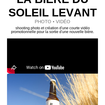
S
O
L
E
I
L
L
E
V
A
N
T
PHOTO • VIDÉO
shooting photo et création d'une courte vidéo
promotionnelle pour la sortie d'une nouvelle bière.