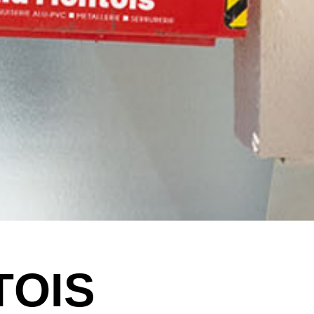
T
O
I
S