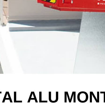
T
A
L
A
L
U
M
O
N